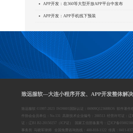
APP开发：在360等大型开放APP平台中发布
APP开发：APP手机线下预装
致远服软—大连小程序开发、APP开发整体解
致远服软 ©1997-2023 ISO9001国际认证：06909Q12368ROS 软
件协会会员单位：No.131 高新技术企业编号：200513 经营许可证：辽B1
证：辽B1.B2-20150257（ICP证） 国家工信部备案号：
辽ICP备0500238
事务所 马晓军律师 全国免费咨询热线：400-818-1122 传真：0411-8372