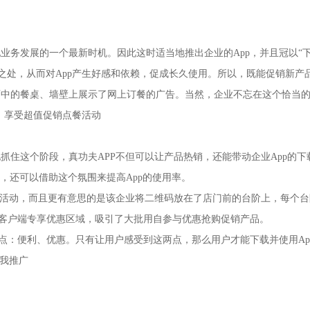
业务发展的一个最新时机。因此这时适当地推出企业的App
，并且冠以
“
之处，从而对App产生好感和依赖，促成长久使用。所以，既能促销新产
面中的餐桌、墙壁上展示了网上订餐的广告。当然，企业不忘在这个恰当
中，享受超值促销点餐活动
抓住这个阶段，真功夫APP不但可以让产品热销，还能带动企业App的
，还可以借助这个氛围来提高App的使用率。
有好礼活动，而且更有意思的是该企业将二维码放在了店门前的台阶上，每个
机客户端专享优惠区域，吸引了大批用自参与优惠抢购促销产品。
点：便利、优惠。只有让用户感受到这两点，那么用户才能下载并使用Ap
我
推广