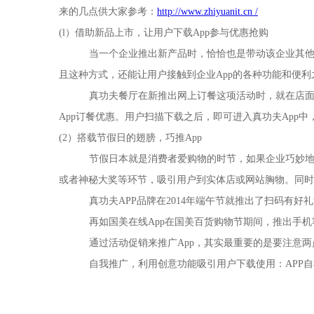
来的几点供大家参考：
http://www.zhiyuanit.cn /
(l）借助新品上市，让用户下载App参与优惠抢购
当一个企业推出新产品时，恰恰也是带动该企业其他
且这种方式，还能让用户接触到企业App的各种功能和便利
真功夫餐厅在新推出网上订餐这项活动时，就在店
App订餐优惠。用户扫描下载之后，即可进入真功夫App
(2）搭载节假日的翅膀，巧推App
节假日本就是消费者爱购物的时节，如果企业巧妙地
或者神秘大奖等环节，吸引用户到实体店或网站胸物。同时
真功夫APP品牌在2014年端午节就推出了扫码
再如国美在线App在国美百货购物节期间，推出手
通过活动促销来推广App，其实最重要的是要注意两
自我推广，利用创意功能吸引用户下载使用：APP自