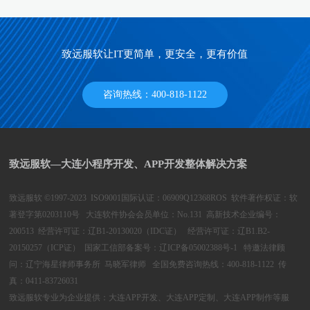
致远服软让IT更简单，更安全，更有价值
咨询热线：400-818-1122
致远服软—大连小程序开发、APP开发整体解决方案
致远服软 ©1997-2023 ISO9001国际认证：06909Q12368ROS 软件著作权证：软
著登字第0203110号 大连软件协会会员单位：No.131 高新技术企业编号：
200513 经营许可证：辽B1-20130020（IDC证） 经营许可证：辽B1.B2-
20150257（ICP证） 国家工信部备案号：
辽ICP备05002388号-1
特邀法律顾
问：辽宁海星律师事务所 马晓军律师 全国免费咨询热线：400-818-1122 传
真：0411-83726031
致远服软专业为企业提供：
大连APP开发、大连APP定制、大连APP制作
等服