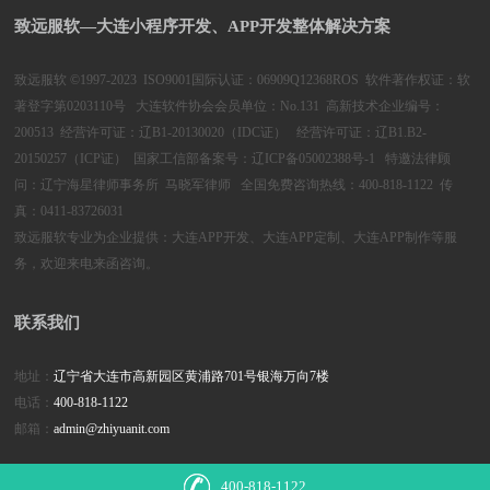
致远服软—大连小程序开发、APP开发整体解决方案
致远服软 ©1997-2023 ISO9001国际认证：06909Q12368ROS 软件著作权证：软
著登字第0203110号 大连软件协会会员单位：No.131 高新技术企业编号：
200513 经营许可证：辽B1-20130020（IDC证） 经营许可证：辽B1.B2-
20150257（ICP证） 国家工信部备案号：
辽ICP备05002388号-1
特邀法律顾
问：辽宁海星律师事务所 马晓军律师 全国免费咨询热线：400-818-1122 传
真：0411-83726031
致远服软专业为企业提供：
大连APP开发、大连APP定制、大连APP制作
等服
务，欢迎来电来函咨询。
联系我们
地址：
辽宁省大连市高新园区黄浦路701号银海万向7楼
电话：
400-818-1122
邮箱：
admin@zhiyuanit.com
400-818-1122