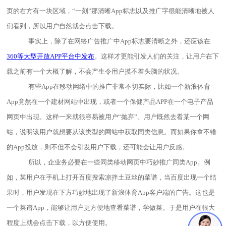
页的右方有一块区域，
“一刻”那清晰App标志以及推广字很能清晰地被人
们看到，所以用户自然就会点击下载。
事实上，除了在网络广告推广中App标志要清晰之外，还应该在
360等大型开放APP平台中发布
。这样才更能引发人们的关注，让用户在下
载之前有一个大概了解，不会产生令用户摸不着头脑的状况。
有些App在移动网络中的推广非常不切实际，比如一个新浪体育
App
竟然在一个建材网站中出现，或者一个保健产品
APP
在一个电子产品
网页中出现。这样一来就很容易被用户
“抛弃”。用户既然去看某一个网
站，说明该用户就想要从该类型的网站中获取同类信息。而如果你拿不错
的App投放，则不但不会引发用户下载，还可能会让用户反感。
所以，企业务必要在一些同类移动网页中巧妙推广同类
App。例
如，某用户在手机上打开百度搜索凉拌土豆丝的菜谱，当百度出现一个结
果时，用户发现在下方巧妙地出现了新浪体育App客户端的广告。这也是
一个菜谱App，能够让用户更方便地查看菜谱，学做菜。于是用户在很大
程度上就会点击下载，以方便使用。