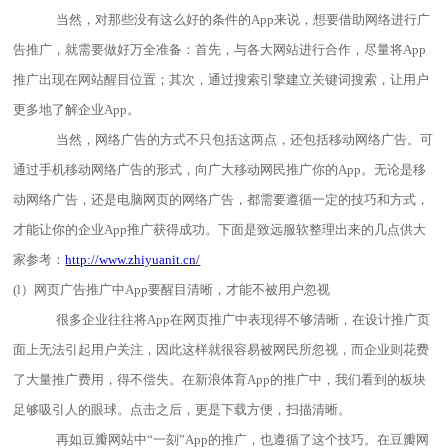
当然，对那些没有这么好的条件的App来说，想要借助网络进行广
告推广，就需要做好万全准备：首先，与各大网站进行合作，尽量将App
推广出现在网站醒目位置；其次，通过搜索引擎建立关键词搜索，让用户
更多地了解企业
App。
当然，网络广告的方式不只包括这两点，还包括移动网络广告。可
通过手机移动网络广告的形式，向广大移动网民推广你的App。无论是移
动网络广告，还是电脑网页的网络广告，都需要遵循一定的技巧和方式，
才能让你的企业App推广获得成功。下面是致远服软整理出来的几点供大
家参考：
http://www.zhiyuanit.c
n
/
(l）网页广告推广中App要醒目清晰，才能不被用户忽视
很多企业往往将App在网页推广中表现得不够清晰，在设计推广页
面上无法引起用户关注，因此这样就很容易被网民所忽视，而企业则花费
了大量推广费用，得不偿失。在新浪体育App的推广中，我们看到的板块
足够吸引人的眼球。点击之后，更是下载方便，扫描清晰。
再如豆瓣网站中
“一刻”App
的推广，也遵循了这个技巧。在豆瓣网