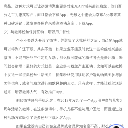
商品。这种方式可以让该微博聚集更多对京东
APP感兴趣的粉丝，他们百
分之百为忠实客户，而且都会下载App
，无形之中也会为京东
App
带来某
种口碑营销，激发更多用户来关注移动京东，下载
App。
(2）与微博粉丝保持互动，增强用户黏性
企业不要以为开设了微博，并聚集了大批粉丝之后，自己的App就
可以得到广泛下载。其实不然，如果企业不能及时发送一些粉丝感兴趣的
微博，不能与粉丝产生定期互动，那么很可能你的粉丝将会是僵尸粉，瞬
间就会崩塌：最好的方式就是，企业多与粉丝产主互动，比如可以在微博
中发送一些征集粉丝生活图片、征集粉丝使用移动客户端购物截图参与抽
奖等信息，或者与粉丝进行幽默风趣的互动。只有这样，才能让粉丝活跃
起来，增强微博人气，有效推广App。
例如微博账号手机凡客，在2013年发起了一个App用户参与凡客6
周年活动的微博，在这条微博中，手机凡客不但与用户互动，而且通过这
种活动方式吸引了更多粉丝下载凡客
App。
如果企业没有自己的独立品牌或者品牌知名度不高，那么在微博推