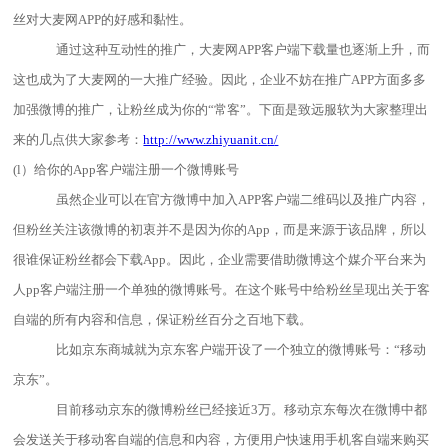
丝对大麦网APP的好感和黏性。
通过这种互动性的推广，大麦网APP客户端下载量也逐渐上升，而
这也成为了大麦网的一大推广经验。因此，企业不妨在推广APP
方面多多
加强微博的推广，让粉丝成为你的
“常客”。下面是致远服软为大家整理出
来的几点供大家参考：
http://www.zhiyuanit.c
n
/
(l）给你的App客户端注册一个微博账号
虽然企业可以在官方微博中加入APP客户端二维码以及推广内容，
但粉丝关注该微博的初衷并不是因为你的App，而是来源于该品牌，所以
很谁保证粉丝都会下载App。因此，企业需要借助微博这个媒介平台来为
人pp客户端注册一个单独的微博账号。在这个账号中给粉丝呈现出关于客
自端的所有内容和信息，保证粉丝百分之百地下载。
比如京东商城就为京东客户端开设了一个独立的微博账号：
“移动
京东”。
目前移动京东的微博粉丝已经接近3
万。移动京东每次在微博中都
会发送关于移动客自端的信息和内容，方便用户快速用手机客自端来购买