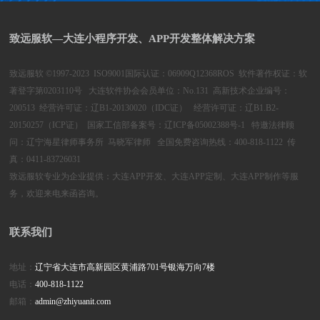
致远服软—大连小程序开发、APP开发整体解决方案
致远服软 ©1997-2023 ISO9001国际认证：06909Q12368ROS 软件著作权证：软
著登字第0203110号 大连软件协会会员单位：No.131 高新技术企业编号：
200513 经营许可证：辽B1-20130020（IDC证） 经营许可证：辽B1.B2-
20150257（ICP证） 国家工信部备案号：
辽ICP备05002388号-1
特邀法律顾
问：辽宁海星律师事务所 马晓军律师 全国免费咨询热线：400-818-1122 传
真：0411-83726031
致远服软专业为企业提供：
大连APP开发、大连APP定制、大连APP制作
等服
务，欢迎来电来函咨询。
联系我们
地址：
辽宁省大连市高新园区黄浦路701号银海万向7楼
电话：
400-818-1122
邮箱：
admin@zhiyuanit.com